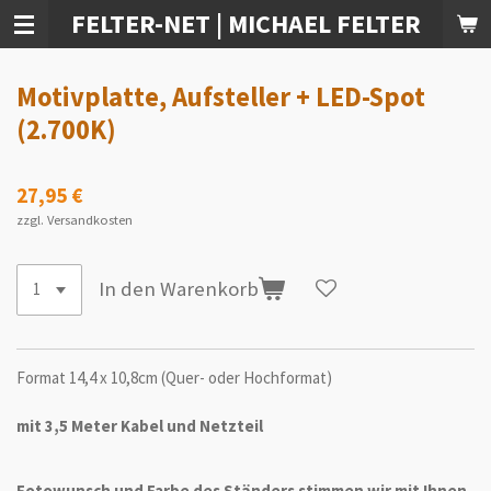
FELTER-NET | MICHAEL FELTER
Zum
Hauptinhalt
springen
Motivplatte, Aufsteller + LED-Spot
(2.700K)
27,95 €
zzgl. Versandkosten
In den Warenkorb
Format 14,4 x 10,8cm (Quer- oder Hochformat)
mit 3,5 Meter Kabel und Netzteil
Fotowunsch und Farbe des Ständers stimmen wir mit Ihnen