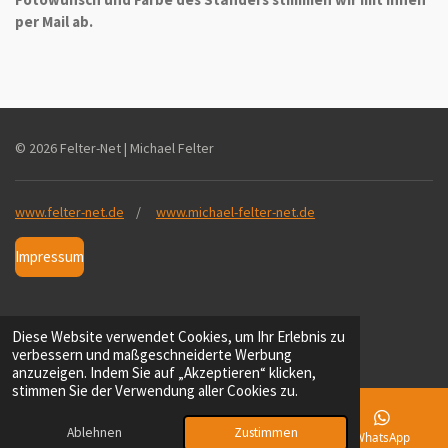
per Mail ab.
© 2026 Felter-Net | Michael Felter
www.felter-net.de
/
www.michael-felter-net.de
Impressum
Diese Website verwendet Cookies, um Ihr Erlebnis zu
Datenschutz
verbessern und maßgeschneiderte Werbung
anzuzeigen. Indem Sie auf „Akzeptieren“ klicken,
stimmen Sie der Verwendung aller Cookies zu.
Ablehnen
Zustimmen
E-Mail
Telefon
Karte
WhatsApp